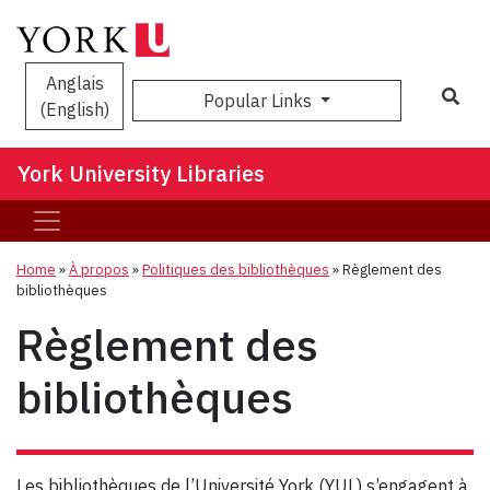
Anglais
Sea
Popular Links
(English)
York University Libraries
Home
»
À propos
»
Politiques des bibliothèques
»
Règlement des
bibliothèques
Règlement des
bibliothèques
Les bibliothèques de l’Université York (YUL) s’engagent à