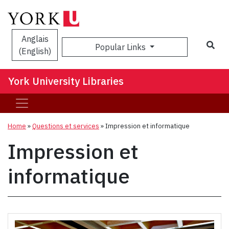
Anglais
Sea
Popular Links
(English)
York University Libraries
Home
»
Questions et services
»
Impression et informatique
Impression et
informatique